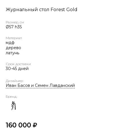
Журнальный стол Forest Gold
Размер, см
Ø57 h35
Материал
мдф
дерево
латунь
Срок доставки
30-45 дней
Дизайнер:
Иван Басов и Семен Лавданский
Бренд:
160 000