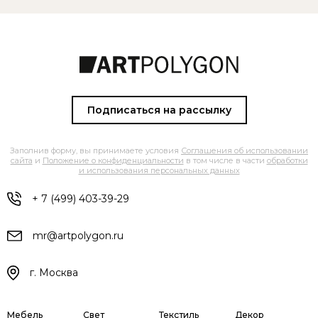
Подписаться на рассылку
Заполнив форму, вы принимаете условия
Соглашения об использовании
сайта
и
Положение о конфиденциальности
в том числе в части
обработки
и использования персональных данных
+ 7 (499) 403-39-29
mr@artpolygon.ru
г. Москва
Мебель
Свет
Текстиль
Декор